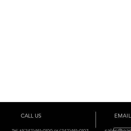
CALL US
EMAIL
Tel:
+1(242)461-0100 or (242)461-0103